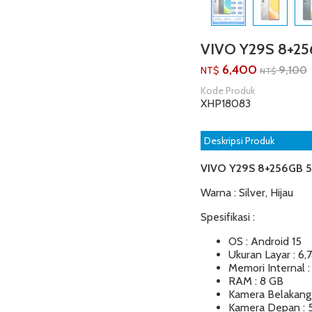
VIVO Y29S 8+2
6,400
9,100
NT$
NT$
Kode Produk
XHP18083
Deskripsi Produk
VIVO Y29S 8+256GB 
Warna : Silver, Hijau
Spesifikasi :
OS : Android 15
Ukuran Layar : 6,7
Memori Internal 
RAM : 8 GB
Kamera Belakang
Kamera Depan : 