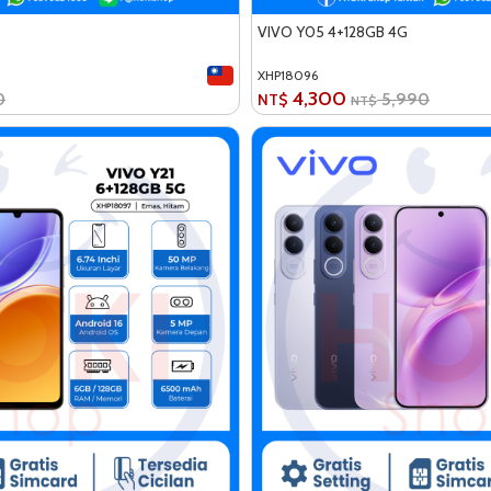
VIVO Y05 4+128GB 4G
XHP18096
4,300
0
5,990
NT$
NT$