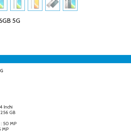
56GB 5G
5G
4 Inchi
: 256 GB
 : 50 MP
5 MP