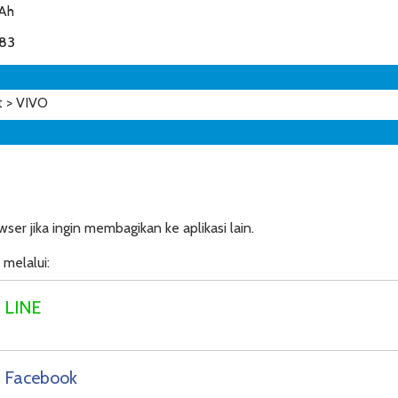
mAh
083
 > VIVO
ser jika ingin membagikan ke aplikasi lain.
melalui:
a LINE
a Facebook