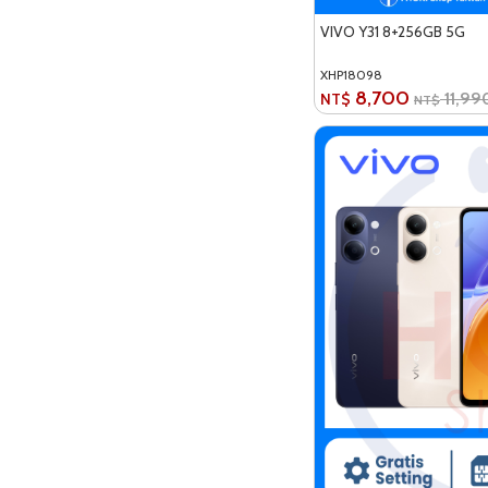
VIVO Y31 8+256GB 5G
XHP18098
8,700
11,99
NT$
NT$