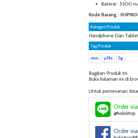
Baterai : 5500 
Kode Barang : XHP18
Kategori Produk
Handphone Dan Tablet
Tag Produk
vivo
y29s
5g
Bagikan Produk Ini
Buka halaman ini di brow
Untuk pemesanan, bisa 
Order vi
@hokishop
Order vi
hokishop88