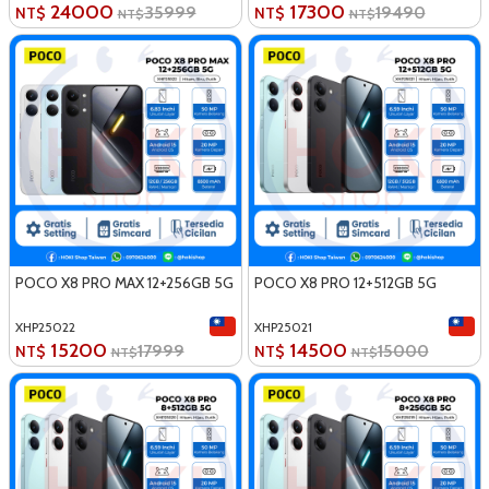
24000
17300
35999
19490
NT$
NT$
NT$
NT$
POCO X8 PRO MAX 12+256GB 5G
POCO X8 PRO 12+512GB 5G
XHP25022
XHP25021
15200
14500
17999
15000
NT$
NT$
NT$
NT$