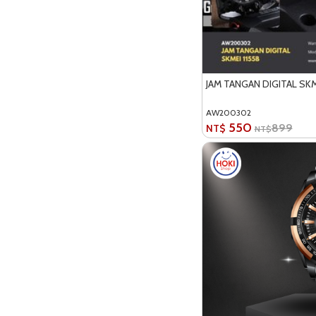
JAM TANGAN DIGITAL SKM
AW200302
550
899
NT$
NT$