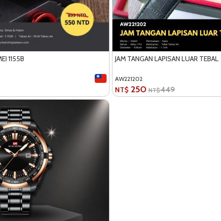
EI 1155B
JAM TANGAN LAPISAN LUAR TEBAL
AW221202
250
449
NT$
NT$