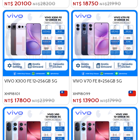
20100
18750
28200
21990
NT$
NT$
NT$
NT$
VIVO X300 FE 12+256GB 5G
VIVO V70 FE 8+256GB 5G
XHP18101
XHP18099
17800
13900
23990
17990
NT$
NT$
NT$
NT$