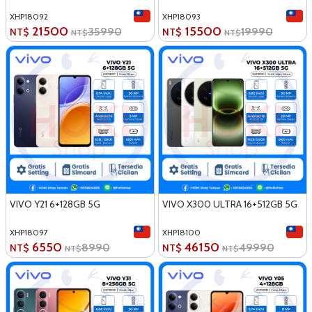
XHP18092
XHP18093
21500
15500
35990
19990
NT$
NT$
NT$
NT$
VIVO Y21 6+128GB 5G
VIVO X300 ULTRA 16+512GB 5G
XHP18097
XHP18100
6550
46150
8990
49990
NT$
NT$
NT$
NT$