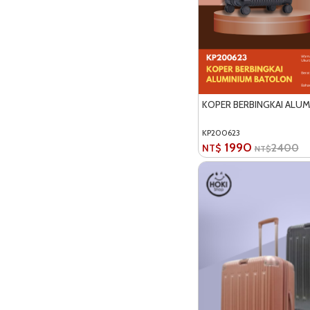
KOPER BERBINGKAI ALU
KP200623
1990
2400
NT$
NT$