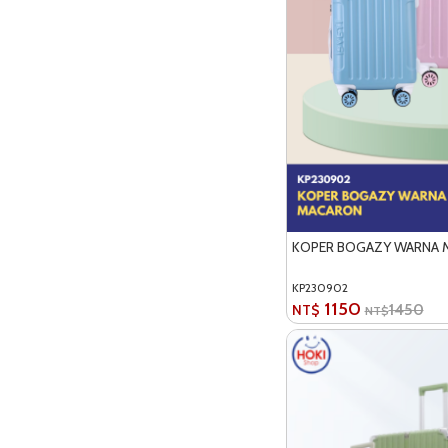
KOPER BOGAZY WARNA 
KP230902
1150
1450
NT$
NT$