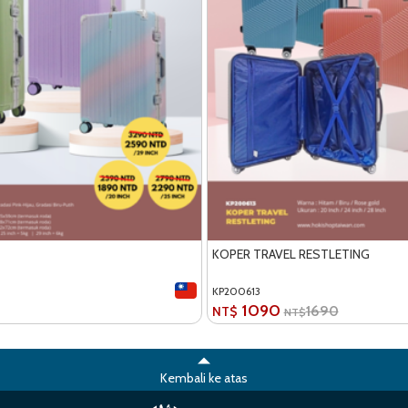
KOPER TRAVEL RESTLETING
KP200613
1090
1690
NT$
NT$
Kembali ke atas