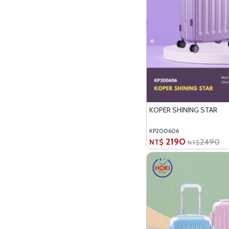
KOPER SHINING STAR
KP200606
2190
2490
NT$
NT$