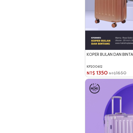
KOPER BULAN DAN BINT
KP200612
1350
1650
NT$
NT$