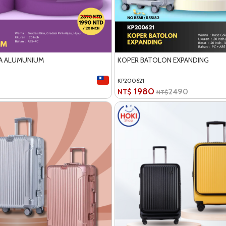
A ALUMUNIUM
KOPER BATOLON EXPANDING
KP200621
1980
2490
NT$
NT$