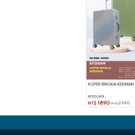
KOPER BINGKAI KEKINIAN
KP200619
1890
2390
NT$
NT$