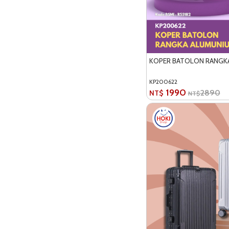
KOPER BATOLON RANGK
KP200622
1990
2890
NT$
NT$