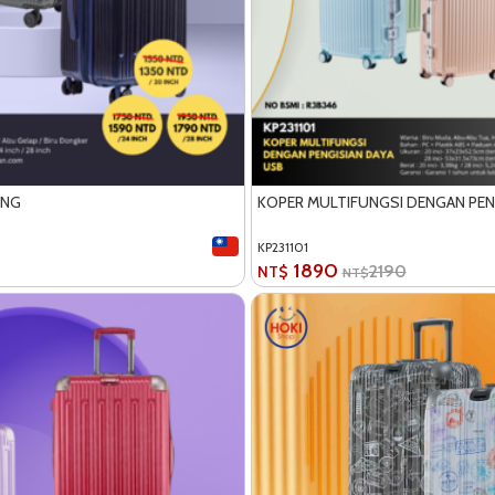
ANG
KOPER MULTIFUNGSI DENGAN PEN
KP231101
1890
2190
NT$
NT$