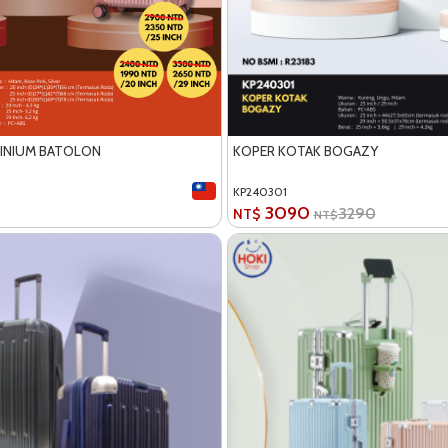
MINIUM BATOLON
KOPER KOTAK BOGAZY
KP240301
3090
3290
NT$
NT$