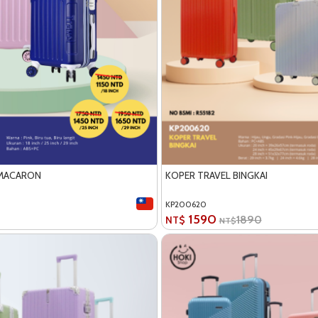
MACARON
KOPER TRAVEL BINGKAI
KP200620
1590
1890
NT$
NT$