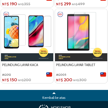
190
299
355
499
NT$
NT$
NT$
NT$
PELINDUNG LAYAR KACA
PELINDUNG LAYAR TABLET
AG012
AG005
150
200
200
300
NT$
NT$
NT$
NT$
Kembali ke atas
HOKI SHOP