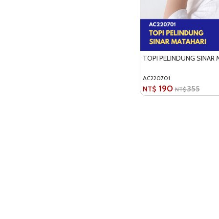
TOPI PELINDUNG SINAR 
AC220701
190
355
NT$
NT$