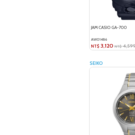
JAM CASIO GA-700
AW01486
3,120
4,59
NT$
NT$
SEIKO