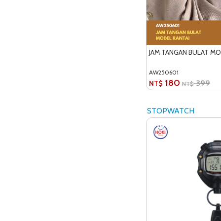
JAM TANGAN BULAT MO
AW250601
180
399
NT$
NT$
STOPWATCH