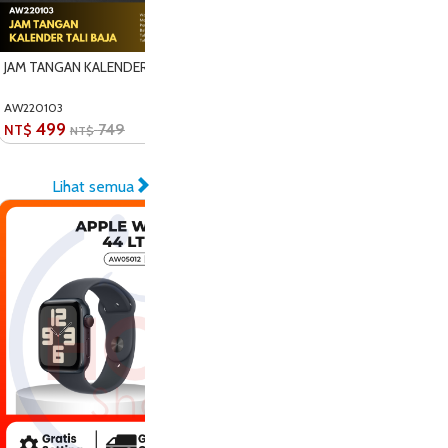
JAM TANGAN KALENDER TALI BAJA
AW220103
499
749
NT$
NT$
Lihat semua