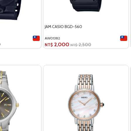
JAM CASIO BGD-560
AW01382
2,000
9
2,500
NT$
NT$