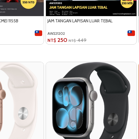
MEI 1155B
JAM TANGAN LAPISAN LUAR TEBAL
AW221202
250
449
NT$
NT$