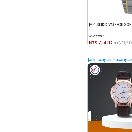
JAM SEIKO V137-0BG0K
AW02198
7,500
11,5
NT$
NT$
Jam Tangan Pasanga