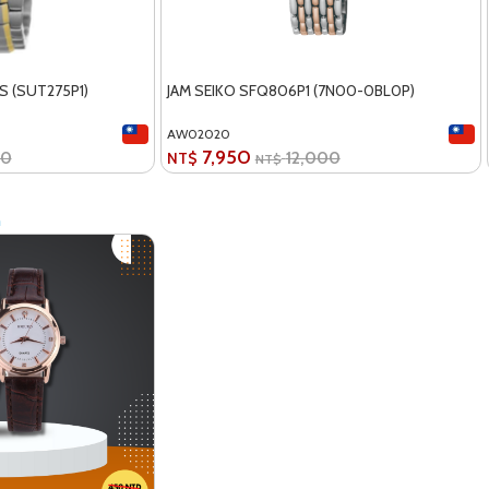
S (SUT275P1)
JAM SEIKO SFQ806P1 (7N00-0BL0P)
AW02020
7,950
00
12,000
NT$
NT$
n