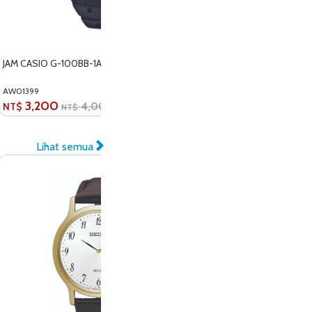
JAM CASIO G-100BB-1A
JAM CASIO BGA-130
AW01399
AW01280
3,200
3,200
4,000
4,0
NT$
NT$
NT$
NT$
Lihat semua