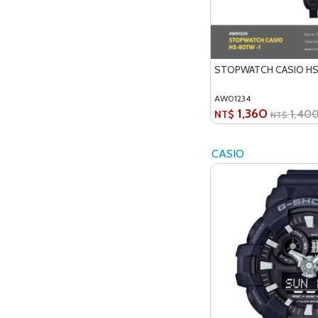
STOPWATCH CASIO HS
AW01234
1,360
1,40
NT$
NT$
CASIO