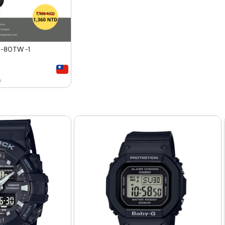
-80TW -1
0